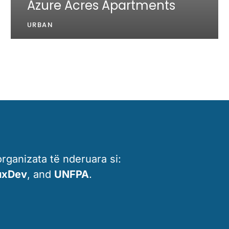
Azure Acres Apartments
URBAN
ganizata të nderuara si:
uxDev
, and
UNFPA
.