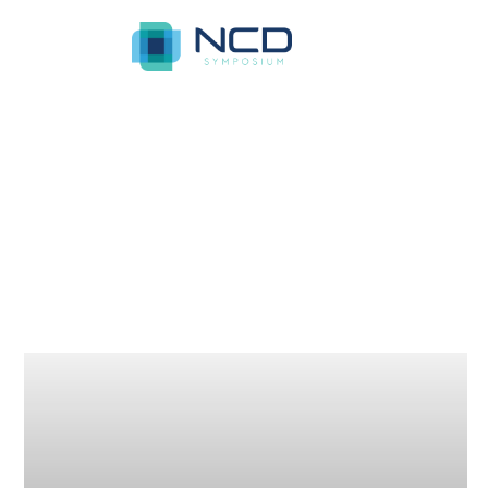
Ballina
Property List
Standard List