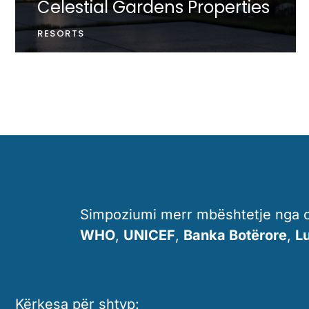
Celestial Gardens Properties
RESORTS
Simpoziumi merr mbështetje nga or
WHO
,
UNICEF
,
Banka Botërore
,
L
Kërkesa për shtyp: